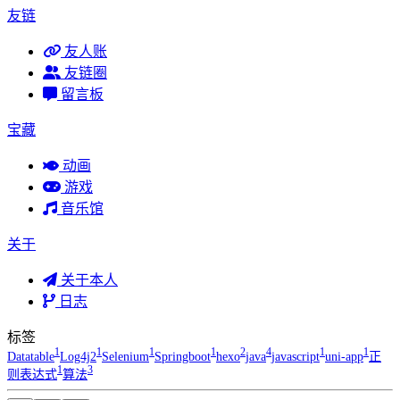
友链
友人账
友链圈
留言板
宝藏
动画
游戏
音乐馆
关于
关于本人
日志
标签
1
1
1
1
2
4
1
1
Datatable
Log4j2
Selenium
Springboot
hexo
java
javascript
uni-app
正
1
3
则表达式
算法