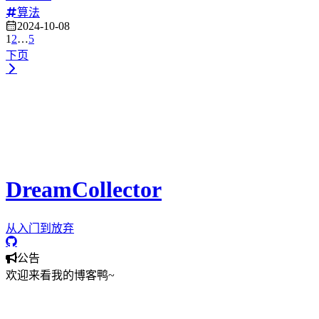
算法
2024-10-08
1
2
…
5
下页
这有关于
工具、日常、研发
相关的文章分享，还会分享一些好
玩的
科技
。
相信你可以在这里找到对你有用的
知识
和
教程
。
DreamCollector
从入门到放弃
公告
欢迎来看我的博客鸭~