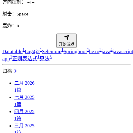
方向控制：
←
↑
→
射击：
Space
轰炸：
B
开始游戏
1
1
1
1
2
4
Datatable
Log4j2
Selenium
Springboot
hexo
java
javascrip
1
1
3
app
正则表达式
算法
归档
二月 2026
1
篇
七月 2025
1
篇
四月 2025
1
篇
三月 2025
1
篇