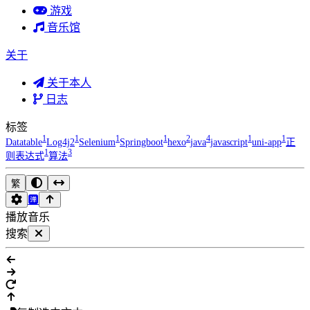
游戏
音乐馆
关于
关于本人
日志
标签
1
1
1
1
2
4
1
1
Datatable
Log4j2
Selenium
Springboot
hexo
java
javascript
uni-app
正
1
3
则表达式
算法
繁
播放音乐
搜索