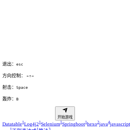
退出：
esc
方向控制：
←
↑
→
射击：
Space
轰炸：
B
开始游戏
1
1
1
1
2
4
Datatable
Log4j2
Selenium
Springboot
hexo
java
javascrip
1
1
3