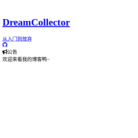
相信你可以在这里找到对你有用的
知识
和
教程
。
DreamCollector
从入门到放弃
公告
欢迎来看我的博客鸭~