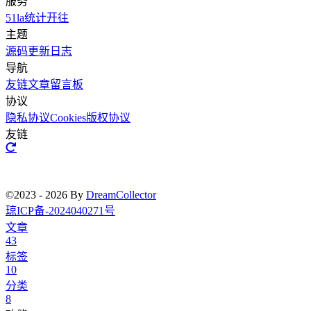
服务
51la统计
开往
主题
源码
更新日志
导航
友链文章
留言板
协议
隐私协议
Cookies
版权协议
友链
©2023 - 2026 By
DreamCollector
琼ICP备-2024040271号
文章
43
标签
10
分类
8